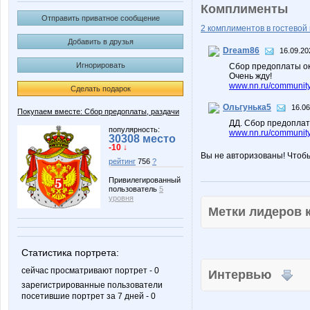
Комплименты
Отправить приватное сообщение
2 комплиментов в гостевой 
Добавить в друзья
Dream86
16.09.20
Игнорировать
Сбор предоплаты ок
Очень жду!
www.nn.ru/community
Сделать подарок
Ольгунька5
16.06
Покупаем вместе: Сбор предоплаты, раздачи
ДД. Сбор предоплат
популярность:
www.nn.ru/community
30308 место
-10 ↓
Вы не авторизованы! Чтоб
рейтинг
756
?
Привилегированный
пользователь
5
уровня
Метки лидеров
Статистика портрета:
сейчас просматривают портрет - 0
Интервью
зарегистрированные пользователи
посетившие портрет за 7 дней - 0